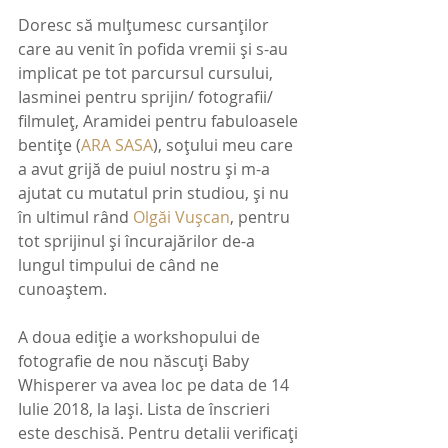
Doresc să mulțumesc cursanților 
care au venit în pofida vremii și s-au 
implicat pe tot parcursul cursului, 
Iasminei pentru sprijin/ fotografii/ 
filmuleț, Aramidei pentru fabuloasele 
bentițe (
ARA SASA
), soțului meu care 
a avut grijă de puiul nostru și m-a 
ajutat cu mutatul prin studiou, și nu 
în ultimul rând 
Olgăi Vușcan
, pentru 
tot sprijinul și încurajărilor de-a 
lungul timpului de când ne 
cunoaștem.
A doua ediție a workshopului de 
fotografie de nou născuți Baby 
Whisperer va avea loc pe data de 14 
Iulie 2018, la Iași. Lista de înscrieri 
este deschisă. Pentru detalii verificați 