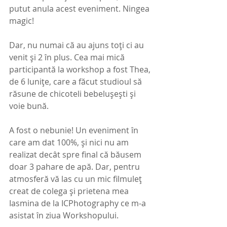
putut anula acest eveniment. Ningea 
magic!
Dar, nu numai că au ajuns toți ci au 
venit și 2 în plus. Cea mai mică 
participantă la workshop a fost Thea, 
de 6 lunițe, care a făcut studioul să 
răsune de chicoteli bebelușești și 
voie bună. 
A fost o nebunie! Un eveniment în 
care am dat 100%, și nici nu am 
realizat decât spre final că băusem 
doar 3 pahare de apă. Dar, pentru 
atmosferă vă las cu un mic filmuleț 
creat de colega și prietena mea 
Iasmina de la ICPhotography ce m-a 
asistat în ziua Workshopului.