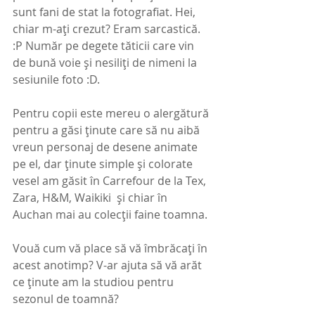
sunt fani de stat la fotografiat. Hei, 
chiar m-ați crezut? Eram sarcastică. 
:P Număr pe degete tăticii care vin 
de bună voie și nesiliți de nimeni la 
sesiunile foto :D.
Pentru copii este mereu o alergătură 
pentru a găsi ținute care să nu aibă 
vreun personaj de desene animate 
pe el, dar ținute simple și colorate 
vesel am găsit în Carrefour de la Tex, 
Zara, H&M, Waikiki  și chiar în 
Auchan mai au colecții faine toamna.
Vouă cum vă place să vă îmbrăcați în 
acest anotimp? V-ar ajuta să vă arăt 
ce ținute am la studiou pentru 
sezonul de toamnă?