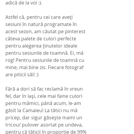
adică de la voi :). 
Astfel că, pentru cei care aveți 
sesiuni în natură programate în 
acest sezon, am căutat pe pinterest 
câteva palete de culori perfecte 
pentru alegerea ținutelor ideale 
pentru sesiunile de toamnă. Ei, mă 
rog! Pentru sesiunile de toamnă cu 
mine, mai bine zis. Fiecare fotograf 
are piticii săi! :)
Fără a dori să fac reclamă în vreun 
fel, dar în Iași, cele mai faine culori 
pentru mămici, până acum, le-am 
găsit la Camaieu! La tătici nu mă 
pricep, dar sigur găsește mami un 
tricou/ pulover asortat pe undeva, 
pentru că tăticii în proporție de 99% 