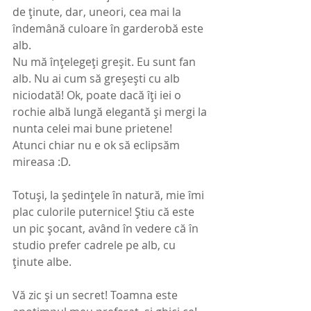
de ținute, dar, uneori, cea mai la 
îndemână culoare în garderobă este 
alb. 
Nu mă înțelegeți greșit. Eu sunt fan 
alb. Nu ai cum să greșești cu alb 
niciodată! Ok, poate dacă îți iei o 
rochie albă lungă elegantă și mergi la 
nunta celei mai bune prietene! 
Atunci chiar nu e ok să eclipsăm 
mireasa :D.
Totuși, la ședințele în natură, mie îmi 
plac culorile puternice! Știu că este 
un pic șocant, având în vedere că în 
studio prefer cadrele pe alb, cu 
ținute albe.
Vă zic și un secret! Toamna este 