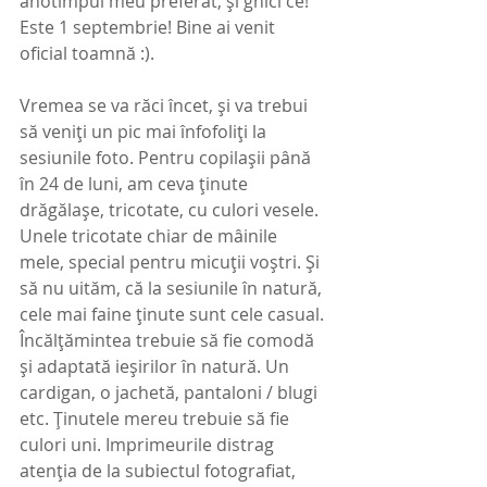
anotimpul meu preferat, și ghici ce! 
Este 1 septembrie! Bine ai venit 
oficial toamnă :).
Vremea se va răci încet, și va trebui 
să veniți un pic mai înfofoliți la 
sesiunile foto. Pentru copilașii până 
în 24 de luni, am ceva ținute 
drăgălașe, tricotate, cu culori vesele. 
Unele tricotate chiar de mâinile 
mele, special pentru micuții voștri. Și 
să nu uităm, că la sesiunile în natură, 
cele mai faine ținute sunt cele casual. 
Încălțămintea trebuie să fie comodă 
și adaptată ieșirilor în natură. Un 
cardigan, o jachetă, pantaloni / blugi 
etc. Ținutele mereu trebuie să fie 
culori uni. Imprimeurile distrag 
atenția de la subiectul fotografiat, 