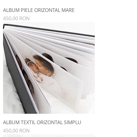
ALBUM PIELE ORIZONTAL MARE
Preț
450,00 RON
ALBUM TEXTIL ORIZONTAL SIMPLU
Preț
450,00 RON