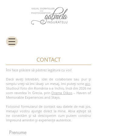
CONTACT
Îmi face plăcere să păstrez legătura cu voi!
Dacă aveți întrebări, idei de colaborare sau pur și
simplu vreți să îmi lăsați un mesaj, îmi puteți scrie
aici
.
Studioul foto din România s-a închis, însă din 2026 ne
vom revedea în Grecia, prin
Orama Oikos
– Haven of
Memorable Experiences and Stays.
Folosind formularul de contact sau datele de mai jos,
mesajul vostru ajunge direct la mine. Abia aștept să
ne conectăm și să descoperim cum putem construi
împreună amintiri și experiențe autentice.
Prenume