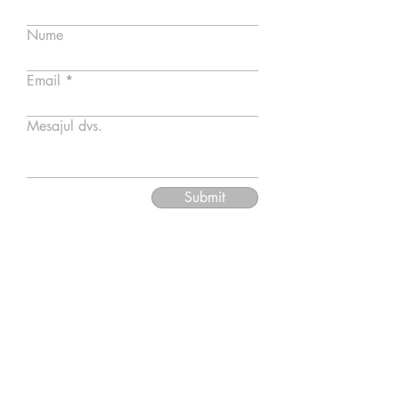
Nume
Email
Mesajul dvs.
Submit
​©
2005 - 2025
by GABRIELA INSURATELU. All
rights reserved.
office@gabrielainsuratelu.com
© Toate imaginile și informațiile de pe acest site
sunt protejate de legile privind drepturile de autor.
Vă rugăm să nu le salvați fără permisiune. Dacă
aveți nevoie să utilizați o imagine de pe site-ul