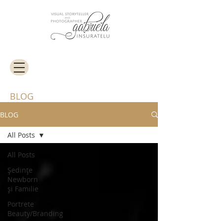
BLOG
BLOG
All Posts
All Posts
Ședințe
Newborn
și Familie
Portrete
Beauty/Branding