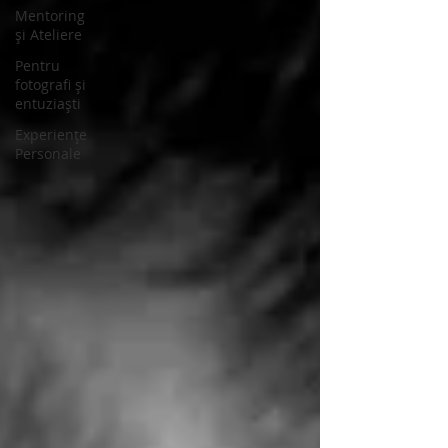
Mentoring
și Ateliere
Pentru
fotografi și
entuziaști
Experiențe
Personale