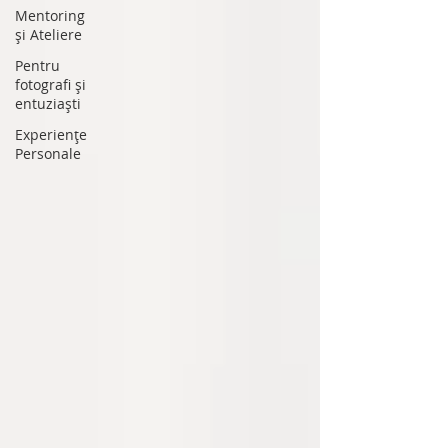
Mentoring
și Ateliere
Pentru
fotografi și
entuziaști
Experiențe
Personale