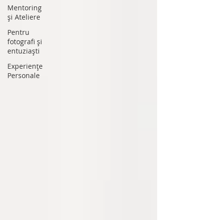
Mentoring
și Ateliere
Pentru
fotografi și
entuziaști
Experiențe
Personale