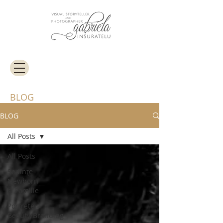
BLOG
BLOG
All Posts
All Posts
Ședințe
Newborn
și Familie
Portrete
Beauty/Branding