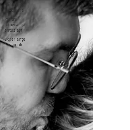
Mentoring
și Ateliere
Pentru
fotografi și
entuziaști
Experiențe
Personale