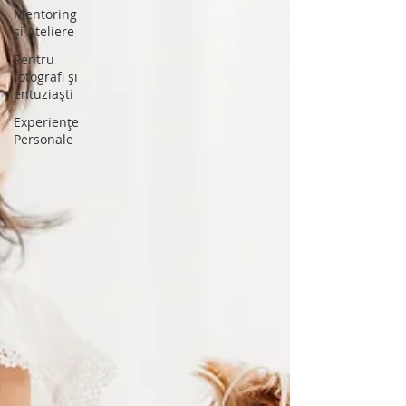
Mentoring
și Ateliere
Pentru
fotografi și
entuziaști
Experiențe
Personale