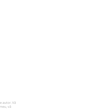
de autor. Vă
 meu, vă