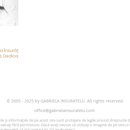
la Însurățelu
ă, Dedicare
​© 2005 - 2025 by GABRIELA INSURATELU. All rights reserved.
office@gabrielainsuratelu.com
le și informațiile de pe acest site sunt protejate de legile privind drepturile 
salvați fără permisiune. Dacă aveți nevoie să utilizați o imagine de pe site-ul
od deosebit să mă contactați. Vă mulțumesc!