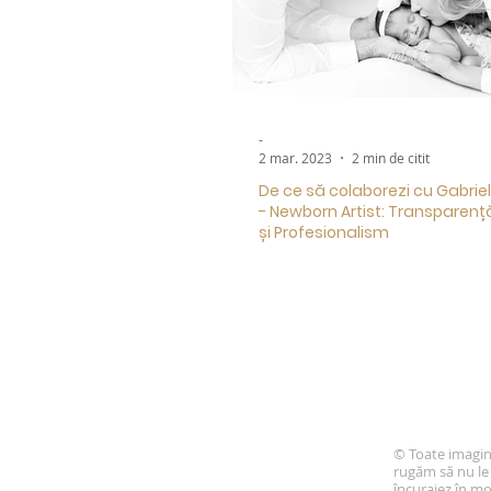
-
2 mar. 2023
2 min de citit
De ce să colaborezi cu Gabrie
- Newborn Artist: Transparenț
și Profesionalism
© Toate imagini
rugăm să nu le 
încurajez în m