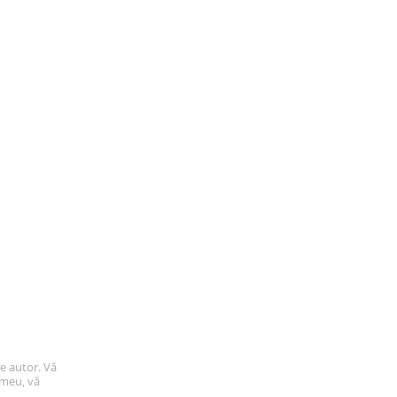
de autor. Vă
 meu, vă