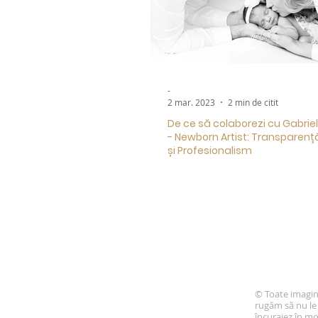
-
2 mar. 2023
2 min de citit
De ce să colaborezi cu Gabrie
- Newborn Artist: Transparenț
și Profesionalism
© Toate imagini
rugăm să nu le 
încurajez în m