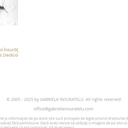
la Însurățelu
ă, Dedicare
​© 2005 - 2025 by GABRIELA INSURATELU. All rights reserved.
office@gabrielainsuratelu.com
le și informațiile de pe acest site sunt protejate de legile privind drepturile 
salvați fără permisiune. Dacă aveți nevoie să utilizați o imagine de pe site-ul
od deosebit să mă contactați. Vă mulțumesc!