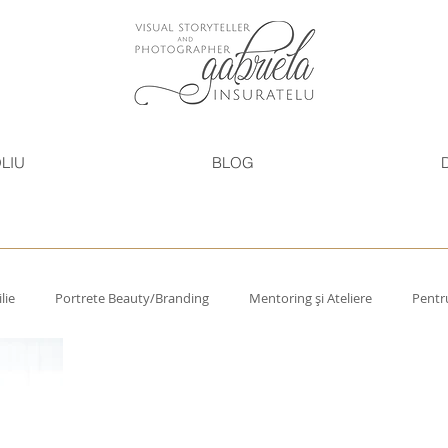
LIU
BLOG
lie
Portrete Beauty/Branding
Mentoring și Ateliere
Pentru