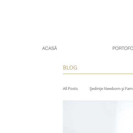
ACASĂ
PORTOFO
BLOG
All Posts
Ședințe Newborn și Fami
Experiențe Personale