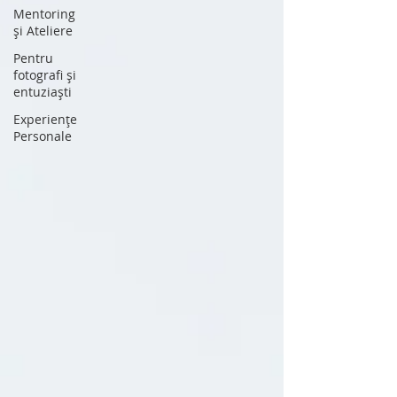
Mentoring
și Ateliere
Pentru
fotografi și
entuziaști
Experiențe
Personale