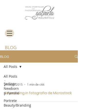
BLOG
BLOG
All Posts
All Posts
-
Ședințe
24 sept. 2015
1 min de citit
Newborn
Keywording in fotografia de Microstock
și Familie
Portrete
Beauty/Branding