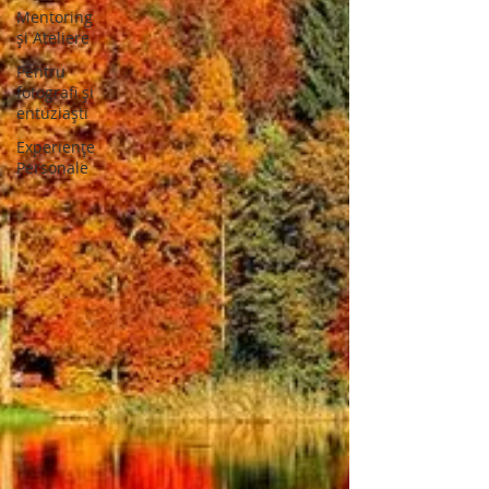
Mentoring
și Ateliere
Pentru
fotografi și
entuziaști
Experiențe
Personale