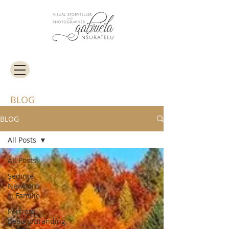
BLOG
BLOG
All Posts
All Posts
Ședințe
Newborn
și Familie
Portrete
Beauty/Branding