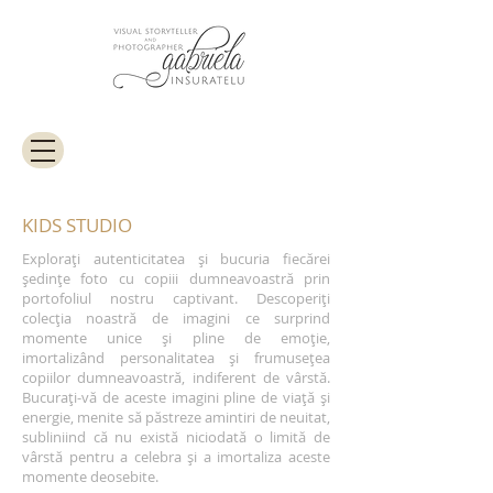
KIDS STUDIO
Explorați autenticitatea și bucuria fiecărei
ședințe foto cu copiii dumneavoastră prin
portofoliul nostru captivant. Descoperiți
colecția noastră de imagini ce surprind
momente unice și pline de emoție,
imortalizând personalitatea și frumusețea
copiilor dumneavoastră, indiferent de vârstă.
Bucurați-vă de aceste imagini pline de viață și
energie, menite să păstreze amintiri de neuitat,
subliniind că nu există niciodată o limită de
vârstă pentru a celebra și a imortaliza aceste
momente deosebite.