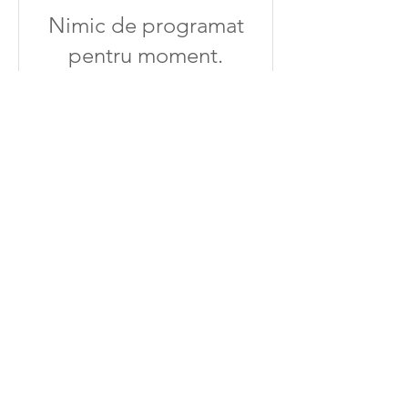
Nimic de programat
pentru moment.
Revino în curând.
​©
2005 - 2025
by GABRIELA INSURATELU. All
rights reserved.
office@gabrielainsuratelu.com
© Toate imaginile și informațiile de pe acest site
sunt protejate de legile privind drepturile de autor.
Vă rugăm să nu le salvați fără permisiune. Dacă
aveți nevoie să utilizați o imagine de pe site-ul
meu, vă încurajez în mod deosebit să mă
contactați. Vă mulțumesc!