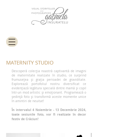
MATERNITY STUDIO
Descoperă colecția noastră captivantă de imagini
de maternitate realizate în studio, ce surprind
frumusețea și grația perioadei de graviditate.
Explorează portofoliul nostru diversificat ce
evidențiază legătura specială dintre mamă și copil
într-un mod artistic și emoționant. Programează o
ședință foto și transformă aceste momente unice
în amintiri de neuitat!
În intervalul 4 Noiembrie - 13 Decembrie 2024,
toate sesiunile foto, vor fi realizate în decor
festiv de Crăciun!