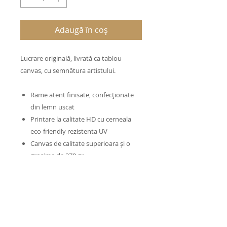
Adaugă în coș
Lucrare originală, livrată ca tablou
canvas, cu semnătura artistului.
Rame atent finisate, confecționate
din lemn uscat
Printare la calitate HD cu cerneala
eco-friendly rezistenta UV
Canvas de calitate superioara și o
grosime de 270 gr
TERMEN DE LIVRARE
În funcție de perioada din an,
MODALITĂȚI DE PLATĂ
produsul poate fi ridicat de la