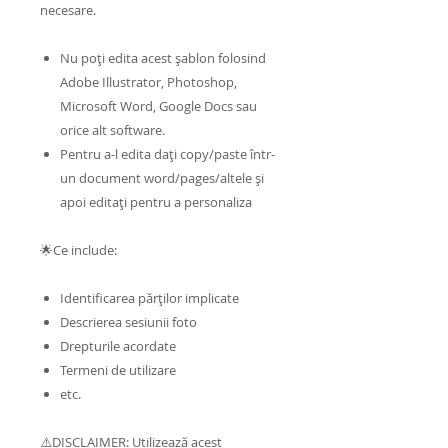
necesare.
Nu poți edita acest șablon folosind
Adobe Illustrator, Photoshop,
Microsoft Word, Google Docs sau
orice alt software.
Pentru a-l edita dați copy/paste într-
un document word/pages/altele și
apoi editați pentru a personaliza
🌟Ce include:
Identificarea părților implicate
Descrierea sesiunii foto
Drepturile acordate
Termeni de utilizare
etc.
⚠️DISCLAIMER: Utilizează acest