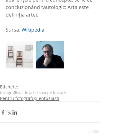
concluzionând tautologic: Arta este 
definiția artei. 
Sursa: 
Wikipedia
Etichete:
fotograf
lista de artisti
joseph kosuth
Pentru fotografi și entuziaști