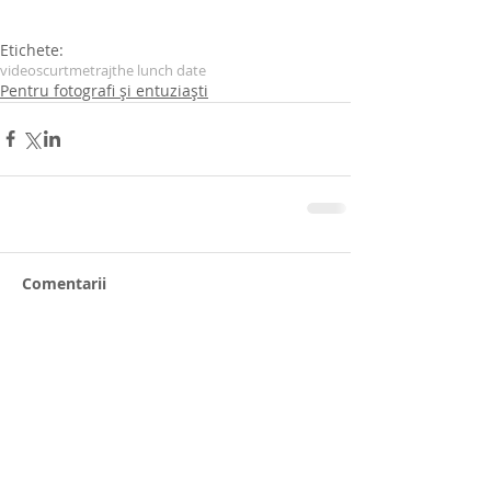
Etichete:
video
scurtmetraj
the lunch date
Pentru fotografi și entuziaști
Comentarii
Scrie un comentariu...