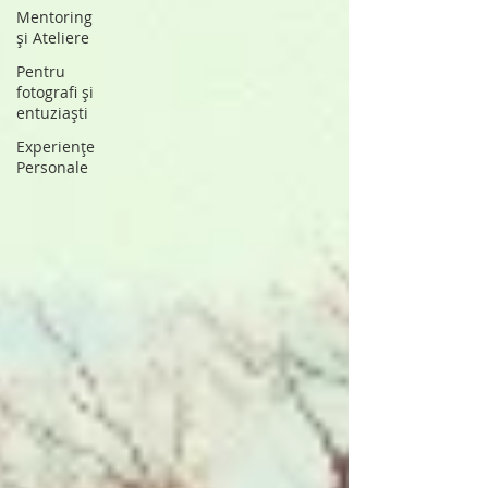
Mentoring
și Ateliere
Pentru
fotografi și
entuziaști
Experiențe
Personale