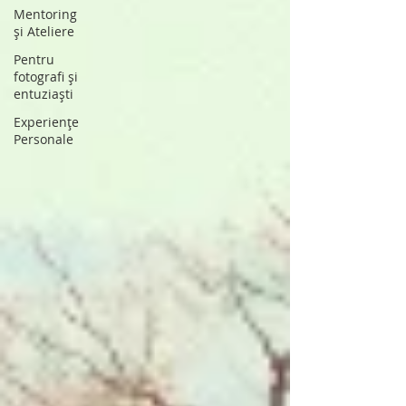
Mentoring
și Ateliere
Pentru
fotografi și
entuziaști
Experiențe
Personale