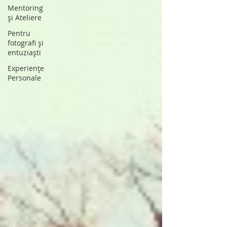
Mentoring
și Ateliere
Pentru
fotografi și
entuziaști
Experiențe
Personale