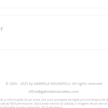
r
​© 2005 - 2025 by GABRIELA INSURATELU. All rights reserved.
office@gabrielainsuratelu.com
le și informațiile de pe acest site sunt protejate de legile privind drepturile 
salvați fără permisiune. Dacă aveți nevoie să utilizați o imagine de pe site-ul
od deosebit să mă contactați. Vă mulțumesc!