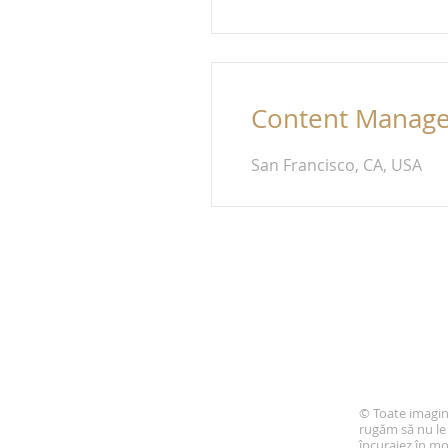
Content Manage
San Francisco, CA, USA
© Toate imagini
rugăm să nu le 
încurajez în m