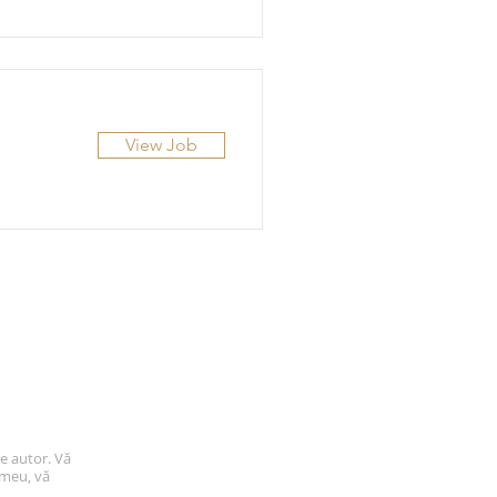
View Job
de autor. Vă
 meu, vă