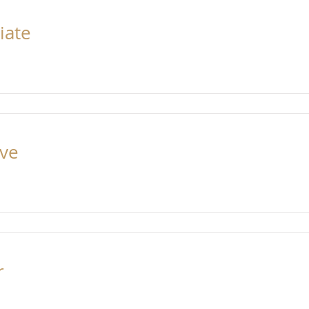
iate
ive
r