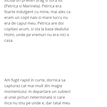
locuia un prieten drag si sora lui 
(Petrica si Marinela). Petrica era 
foarte indulgent cu mine, mai ales ca 
eram un copil naiv si mare lucru nu 
era de capul meu. Petrica are doi 
copilasi acum, si sta la baza dealului 
Holm, unde pe vremuri nu era nici o 
casa. 
Am fugit rapid in curte, dornica sa 
capturez cat mai mult din magia 
momentului. In departare un subiect 
al unei picturi neterminate si care 
inca nu stiu pe unde e, dar tatal meu 