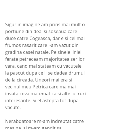
Sigur in imagine am prins mai mult o 
portiune din deal si soseaua care 
duce catre Cogeasca, dar e si cel mai 
frumos rasarit care l-am vazut din 
gradina casei natale. Pe sinele liniei 
ferate petreceam majoritatea serilor 
vara, cand mai stateam cu vacutele 
la pascut dupa ce li se dadea drumul 
de la cireada. Uneori mai era si 
vecinul meu Petrica care ma mai 
invata ceva matematica si alte lucruri 
interesante. Si el astepta tot dupa 
vacute. 
Nerabdatoare m-am indreptat catre 
masina, si m-am gandit sa 