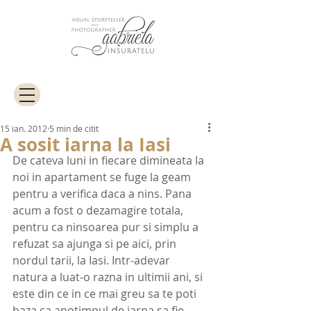
15 ian. 2012
5 min de citit
A sosit iarna la Iasi
De cateva luni in fiecare dimineata la 
noi in apartament se fuge la geam 
pentru a verifica daca a nins. Pana 
acum a fost o dezamagire totala, 
pentru ca ninsoarea pur si simplu a 
refuzat sa ajunga si pe aici, prin 
nordul tarii, la Iasi. Intr-adevar 
natura a luat-o razna in ultimii ani, si 
este din ce in ce mai greu sa te poti 
baza ca anotimpul de iarna sa fie 