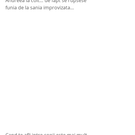
Andreea la colt… de fapt se rupsese 
funia de la sania improvizata… 
Cand te afli intre copii este mai mult 