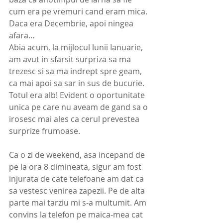
cum era pe vremuri cand eram mica. 
Daca era Decembrie, apoi ningea 
afara… 
Abia acum, la mijlocul lunii Ianuarie, 
am avut in sfarsit surpriza sa ma 
trezesc si sa ma indrept spre geam, 
ca mai apoi sa sar in sus de bucurie. 
Totul era alb! Evident o oportunitate 
unica pe care nu aveam de gand sa o 
irosesc mai ales ca cerul prevestea 
surprize frumoase. 
Ca o zi de weekend, asa incepand de 
pe la ora 8 dimineata, sigur am fost 
injurata de cate telefoane am dat ca 
sa vestesc venirea zapezii. Pe de alta 
parte mai tarziu mi s-a multumit. Am 
convins la telefon pe maica-mea cat 