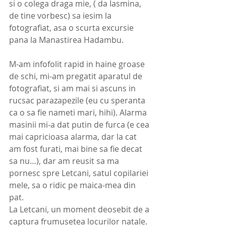
si o colega draga mie, ( da Iasmina, 
de tine vorbesc) sa iesim la 
fotografiat, asa o scurta excursie 
pana la Manastirea Hadambu. 
M-am infofolit rapid in haine groase 
de schi, mi-am pregatit aparatul de 
fotografiat, si am mai si ascuns in 
rucsac parazapezile (eu cu speranta 
ca o sa fie nameti mari, hihi). Alarma 
masinii mi-a dat putin de furca (e cea 
mai capricioasa alarma, dar la cat 
am fost furati, mai bine sa fie decat 
sa nu…), dar am reusit sa ma 
pornesc spre Letcani, satul copilariei 
mele, sa o ridic pe maica-mea din 
pat. 
La Letcani, un moment deosebit de a 
captura frumusetea locurilor natale. 